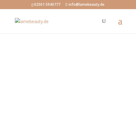
02501 5940777
info@lamebeauty.de
ERLEBE SCHÖNHEIT AUF HÖCHSTEM NIVEAU
Akne und Gesichtsbehandlung
Münster
Effektive Behandlung für reine Haut
Termin buchen