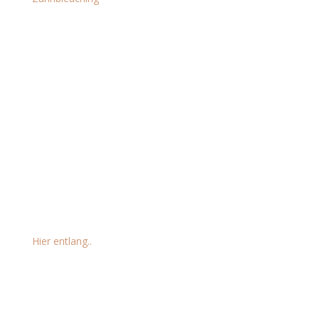
Social Media
Kontakt
Lame Beauty GbR, Marktallee 57, 48165 Münster
Mo-Fr: 10:00 Uhr – 18:00 Uhr Sa: 10:00 Uhr – 14:00 Uhr
Kundenbewertungen
Hier entlang..